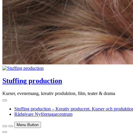
Stuffing production
Kurser, evenemang, kreativ produktion, film, teater & drama
Stuffing production – Kreativ producent. Kurser och produktion
Rådgivare Nyföretagarcentrum
Menu Button