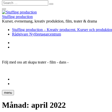
Search
…
Close
Side
Stuffing production
Menu
Kurser, evenemang, kreativ produktion, film, teater & drama
Stuffing production – Kreativ producent. Kurser och produktion
Rådgivare Nyföretagarcentrum
Stuffing
production
Rådgivare
–
Nyföretagarcentrum
Kreativ
producent.
Följ med oss att skapa teater - film - dans -
Kurser
och
produktion
i
Stuffing
drama,
production
Rådgivare
teater
–
Nyföretagarcentrum
och
Kreativ
menu
film
producent.
Kurser
Månad:
april 2022
och
produktion